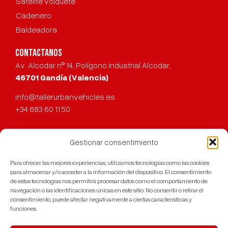
Satélite volquete
Cadenero
Baldeadora
CONTACTANOS
Av. Alcodar nº 14, Polígono Industrial Alcodar,
46701 Gandía (Valencia)
info@tallerurbanvehicles.es
+34 683 60 11 50
Gestionar consentimiento
URBAN
© 2023
Para ofrecer las mejores experiencias, utilizamos tecnologías como las cookies
Aviso legal
VEHICLES
para almacenar y/o acceder a la información del dispositivo. El consentimiento
de estas tecnologías nos permitirá procesar datos como el comportamiento de
Política de cookies
navegación o las identificaciones únicas en este sitio. No consentir o retirar el
consentimiento, puede afectar negativamente a ciertas características y
Política de privacidad
funciones.