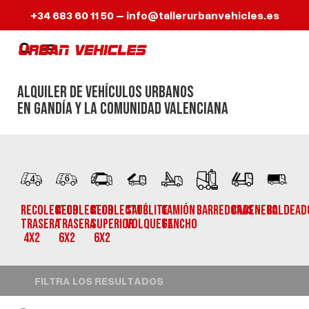
+34 683 60 11 50
–
info@tallerurbanvehicles.es
Alquiler de Vehículos urbanos
en Gandía y la Comunidad Valenciana
RECOLECTOR
RECOLECTOR
RECOLECTOR
satélite
camión
barredoras
Cadenero
Baldead
TRASERA
TRASERA
SUPERIOR
volquete
gancho
4X2
6X2
6X2
FILTRA LOS RESULTADOS