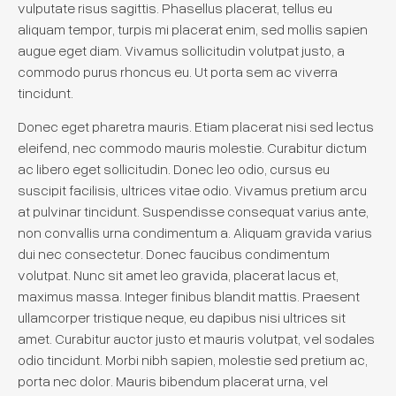
vulputate risus sagittis. Phasellus placerat, tellus eu
aliquam tempor, turpis mi placerat enim, sed mollis sapien
augue eget diam. Vivamus sollicitudin volutpat justo, a
commodo purus rhoncus eu. Ut porta sem ac viverra
tincidunt.
Donec eget pharetra mauris. Etiam placerat nisi sed lectus
eleifend, nec commodo mauris molestie. Curabitur dictum
ac libero eget sollicitudin. Donec leo odio, cursus eu
suscipit facilisis, ultrices vitae odio. Vivamus pretium arcu
at pulvinar tincidunt. Suspendisse consequat varius ante,
non convallis urna condimentum a. Aliquam gravida varius
dui nec consectetur. Donec faucibus condimentum
volutpat. Nunc sit amet leo gravida, placerat lacus et,
maximus massa. Integer finibus blandit mattis. Praesent
ullamcorper tristique neque, eu dapibus nisi ultrices sit
amet. Curabitur auctor justo et mauris volutpat, vel sodales
odio tincidunt. Morbi nibh sapien, molestie sed pretium ac,
porta nec dolor. Mauris bibendum placerat urna, vel