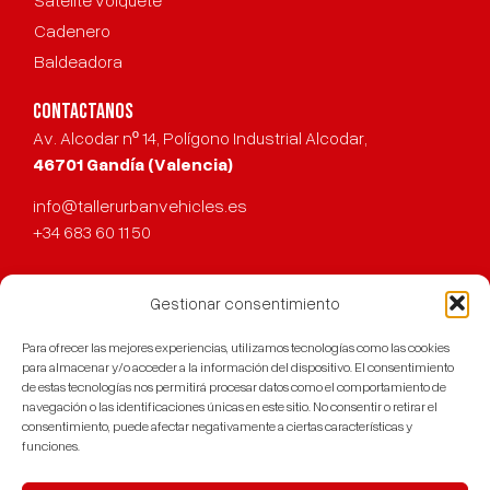
Cadenero
Baldeadora
CONTACTANOS
Av. Alcodar nº 14, Polígono Industrial Alcodar,
46701 Gandía (Valencia)
info@tallerurbanvehicles.es
+34 683 60 11 50
Gestionar consentimiento
URBAN
© 2023
Para ofrecer las mejores experiencias, utilizamos tecnologías como las cookies
Aviso legal
VEHICLES
para almacenar y/o acceder a la información del dispositivo. El consentimiento
de estas tecnologías nos permitirá procesar datos como el comportamiento de
Política de cookies
navegación o las identificaciones únicas en este sitio. No consentir o retirar el
consentimiento, puede afectar negativamente a ciertas características y
Política de privacidad
funciones.