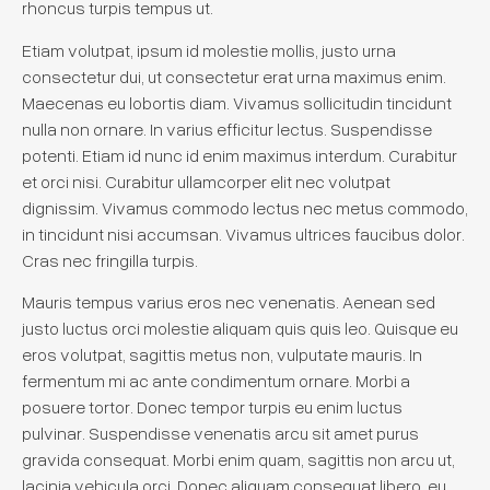
rhoncus turpis tempus ut.
Etiam volutpat, ipsum id molestie mollis, justo urna
consectetur dui, ut consectetur erat urna maximus enim.
Maecenas eu lobortis diam. Vivamus sollicitudin tincidunt
nulla non ornare. In varius efficitur lectus. Suspendisse
potenti. Etiam id nunc id enim maximus interdum. Curabitur
et orci nisi. Curabitur ullamcorper elit nec volutpat
dignissim. Vivamus commodo lectus nec metus commodo,
in tincidunt nisi accumsan. Vivamus ultrices faucibus dolor.
Cras nec fringilla turpis.
Mauris tempus varius eros nec venenatis. Aenean sed
justo luctus orci molestie aliquam quis quis leo. Quisque eu
eros volutpat, sagittis metus non, vulputate mauris. In
fermentum mi ac ante condimentum ornare. Morbi a
posuere tortor. Donec tempor turpis eu enim luctus
pulvinar. Suspendisse venenatis arcu sit amet purus
gravida consequat. Morbi enim quam, sagittis non arcu ut,
lacinia vehicula orci. Donec aliquam consequat libero, eu