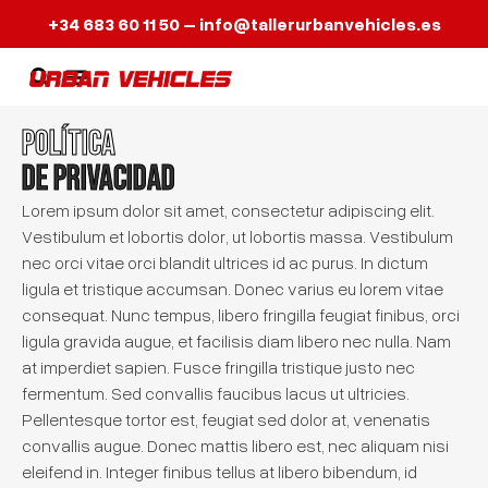
+34 683 60 11 50
–
info@tallerurbanvehicles.es
POLÍTICA
DE PRIVACIDAD
Lorem ipsum dolor sit amet, consectetur adipiscing elit.
Vestibulum et lobortis dolor, ut lobortis massa. Vestibulum
nec orci vitae orci blandit ultrices id ac purus. In dictum
ligula et tristique accumsan. Donec varius eu lorem vitae
consequat. Nunc tempus, libero fringilla feugiat finibus, orci
ligula gravida augue, et facilisis diam libero nec nulla. Nam
at imperdiet sapien. Fusce fringilla tristique justo nec
fermentum. Sed convallis faucibus lacus ut ultricies.
Pellentesque tortor est, feugiat sed dolor at, venenatis
convallis augue. Donec mattis libero est, nec aliquam nisi
eleifend in. Integer finibus tellus at libero bibendum, id